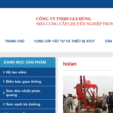
CÔNG TY TNHH GIA HÙNG
NHÀ CUNG CẤP CHUYÊN NGHIỆP TRO
TRANG CHỦ
CUNG CẤP VẬT TƯ VÀ THIẾT BỊ ATGT
SẢN 
DANH MỤC SẢN PHẨM
holan
Hộ lan mềm
Biển báo giao thông
Sơn dẻo nhiệt phản
quang
Sơn vạch kẻ đường