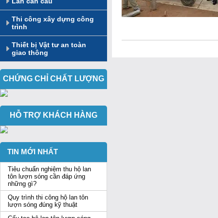
Lan can cầu
Thi công xây dựng công
trình
Thiết bị Vật tư an toàn
giao thông
CHỨNG CHỈ CHẤT LƯỢNG
HỖ TRỢ KHÁCH HÀNG
TIN MỚI NHẤT
Tiêu chuẩn nghiệm thu hộ lan
tôn lượn sóng cần đáp ứng
những gì?
Quy trình thi công hộ lan tôn
lượn sóng đúng kỹ thuật