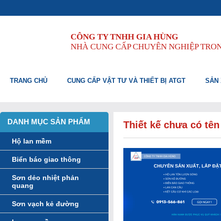
CÔNG TY TNHH GIA HÙNG
NHÀ CUNG CẤP CHUYÊN NGHIỆP TRO
TRANG CHỦ
CUNG CẤP VẬT TƯ VÀ THIẾT BỊ ATGT
SẢN 
DANH MỤC SẢN PHẨM
Thiết kế chưa có tên
Hộ lan mềm
Biển báo giao thông
Sơn dẻo nhiệt phản
quang
Sơn vạch kẻ đường