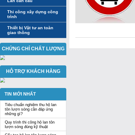
Lan can cầu
Thi công xây dựng công
trình
Thiết bị Vật tư an toàn
giao thông
CHỨNG CHỈ CHẤT LƯỢNG
HỖ TRỢ KHÁCH HÀNG
TIN MỚI NHẤT
Tiêu chuẩn nghiệm thu hộ lan
tôn lượn sóng cần đáp ứng
những gì?
Quy trình thi công hộ lan tôn
lượn sóng đúng kỹ thuật