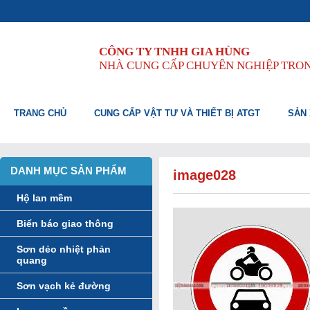
CÔNG TY TNHH GIA HÙNG
NHÀ CUNG CẤP CHUYÊN NGHIỆP TRO
TRANG CHỦ
CUNG CẤP VẬT TƯ VÀ THIẾT BỊ ATGT
SẢN 
DANH MỤC SẢN PHẨM
image028
Hộ lan mềm
Biển báo giao thông
Sơn dẻo nhiệt phản
quang
Sơn vạch kẻ đường