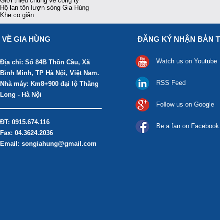
Giới thiệu chung về công ty
Hộ lan tôn lượn sóng Gia Hùng
Khe co giãn
VỀ GIA HÙNG
ĐĂNG KÝ NHẬN BẢN T
Watch us on Youtube
Địa chỉ: Số 84B Thôn Cầu, Xã
Bình Minh, TP Hà Nội, Việt Nam.
RSS Feed
Nhà máy: Km8+900 đại lộ Thăng
Long - Hà Nội
Follow us on Google
ĐT: 0915.674.116
Be a fan on Facebook
Fax: 04.3624.2036
Email: songiahung@gmail.com