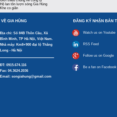
Giới thiệu chung về công ty
Hộ lan tôn lượn sóng Gia Hùng
Khe co giãn
VỀ GIA HÙNG
ĐĂNG KÝ NHẬN BẢN T
Watch us on Youtube
Địa chỉ: Số 84B Thôn Cầu, Xã
Bình Minh, TP Hà Nội, Việt Nam.
RSS Feed
Nhà máy: Km8+900 đại lộ Thăng
Long - Hà Nội
Follow us on Google
ĐT: 0915.674.116
Be a fan on Facebook
Fax: 04.3624.2036
Email: songiahung@gmail.com