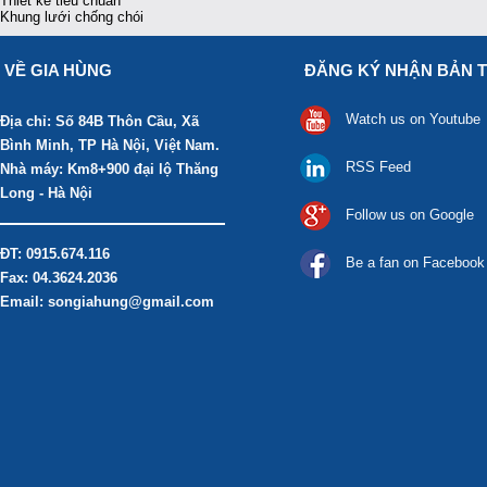
Thiết kế tiêu chuẩn
Khung lưới chống chói
VỀ GIA HÙNG
ĐĂNG KÝ NHẬN BẢN T
Watch us on Youtube
Địa chỉ: Số 84B Thôn Cầu, Xã
Bình Minh, TP Hà Nội, Việt Nam.
RSS Feed
Nhà máy: Km8+900 đại lộ Thăng
Long - Hà Nội
Follow us on Google
ĐT: 0915.674.116
Be a fan on Facebook
Fax: 04.3624.2036
Email: songiahung@gmail.com