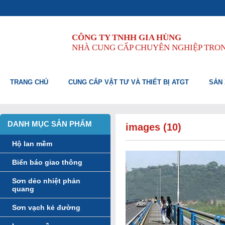
CÔNG TY TNHH GIA HÙNG
NHÀ CUNG CẤP CHUYÊN NGHIỆP TRO
TRANG CHỦ
CUNG CẤP VẬT TƯ VÀ THIẾT BỊ ATGT
SẢN 
DANH MỤC SẢN PHẨM
images (10)
Hộ lan mềm
Biển báo giao thông
Sơn dẻo nhiệt phản
quang
Sơn vạch kẻ đường