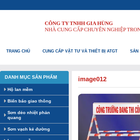
CÔNG TY TNHH GIA HÙNG
NHÀ CUNG CẤP CHUYÊN NGHIỆP TRO
TRANG CHỦ
CUNG CẤP VẬT TƯ VÀ THIẾT BỊ ATGT
SẢN 
DANH MỤC SẢN PHẨM
image012
Hộ lan mềm
Biển báo giao thông
Sơn dẻo nhiệt phản
quang
Sơn vạch kẻ đường