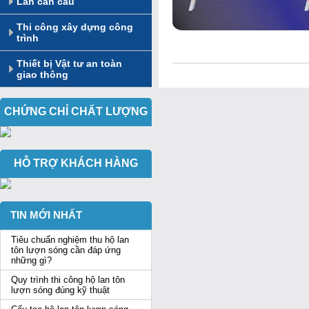
Lan can cầu
Thi công xây dựng công
trình
Thiết bị Vật tư an toàn
giao thông
CHỨNG CHỈ CHẤT LƯỢNG
HỖ TRỢ KHÁCH HÀNG
TIN MỚI NHẤT
Tiêu chuẩn nghiệm thu hộ lan
tôn lượn sóng cần đáp ứng
những gì?
Quy trình thi công hộ lan tôn
lượn sóng đúng kỹ thuật