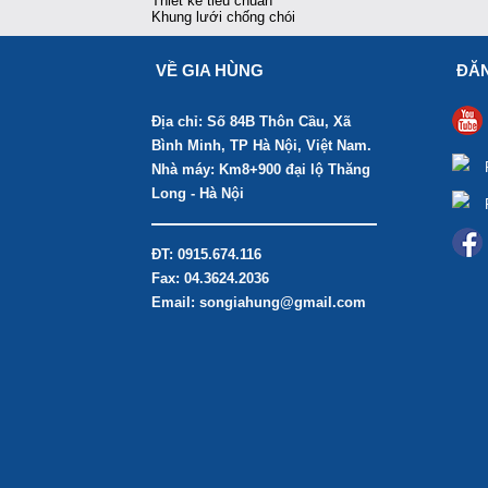
Thiết kế tiêu chuẩn
Khung lưới chống chói
VỀ GIA HÙNG
ĐĂN
Địa chỉ: Số 84B Thôn Cầu, Xã
Bình Minh, TP Hà Nội, Việt Nam.
Nhà máy: Km8+900 đại lộ Thăng
Long - Hà Nội
ĐT: 0915.674.116
Fax: 04.3624.2036
Email: songiahung@gmail.com