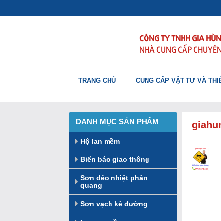
CÔNG TY TNHH GIA HÙ
NHÀ CUNG CẤP CHUYÊN
TRANG CHỦ
CUNG CẤP VẬT TƯ VÀ THIẾ
DANH MỤC SẢN PHẨM
giahu
Hộ lan mềm
Biển báo giao thông
Sơn dẻo nhiệt phản
quang
Sơn vạch kẻ đường