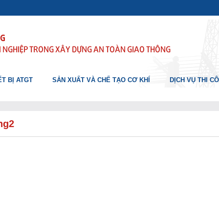
NG
 NGHIỆP TRONG XÂY DỰNG AN TOÀN GIAO THÔNG
T BỊ ATGT
SẢN XUẤT VÀ CHẾ TẠO CƠ KHÍ
DỊCH VỤ THI C
ng2