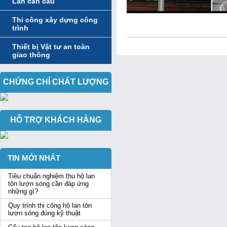
Lan can cầu
Thi công xây dựng công
trình
Thiết bị Vật tư an toàn
giao thông
CHỨNG CHỈ CHẤT LƯỢNG
HỖ TRỢ KHÁCH HÀNG
TIN MỚI NHẤT
Tiêu chuẩn nghiệm thu hộ lan
tôn lượn sóng cần đáp ứng
những gì?
Quy trình thi công hộ lan tôn
lượn sóng đúng kỹ thuật