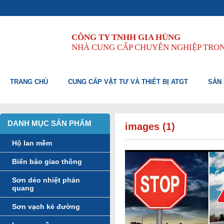
CÔNG TY TNHH GIA HÙNG
NHÀ CUNG CẤP CHUYÊN NGHIỆP TRO
TRANG CHỦ
CUNG CẤP VẬT TƯ VÀ THIẾT BỊ ATGT
SẢN 
DANH MỤC SẢN PHẨM
images (1)
Hộ lan mềm
Biển báo giao thông
Sơn dẻo nhiệt phản
quang
Sơn vạch kẻ đường