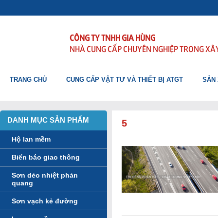
CÔNG TY TNHH GIA HÙNG
NHÀ CUNG CẤP CHUYÊN NGHIỆP TRONG XÂ
TRANG CHỦ
CUNG CẤP VẬT TƯ VÀ THIẾT BỊ ATGT
SẢN 
DANH MỤC SẢN PHẨM
5
Hộ lan mềm
Biển báo giao thông
Sơn dẻo nhiệt phản
quang
Sơn vạch kẻ đường