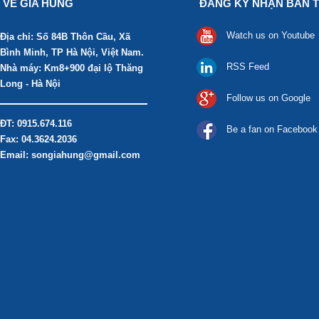
VỀ GIA HÙNG
ĐĂNG KÝ NHẬN BẢN T
Watch us on Youtube
Địa chỉ: Số 84B Thôn Cầu, Xã
Bình Minh, TP Hà Nội, Việt Nam.
RSS Feed
Nhà máy: Km8+900 đại lộ Thăng
Long - Hà Nội
Follow us on Google
ĐT: 0915.674.116
Be a fan on Facebook
Fax: 04.3624.2036
Email: songiahung@gmail.com