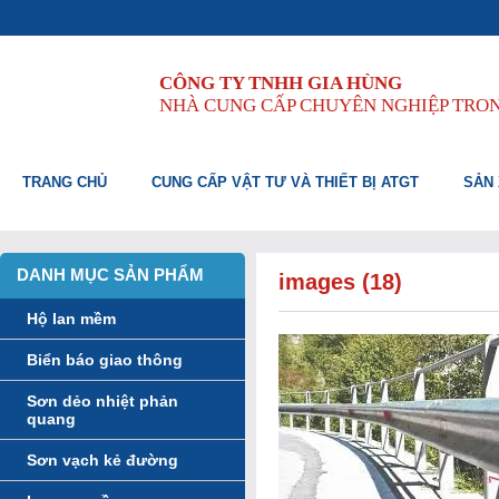
CÔNG TY TNHH GIA HÙNG
NHÀ CUNG CẤP CHUYÊN NGHIỆP TRO
TRANG CHỦ
CUNG CẤP VẬT TƯ VÀ THIẾT BỊ ATGT
SẢN 
DANH MỤC SẢN PHẨM
images (18)
Hộ lan mềm
Biển báo giao thông
Sơn dẻo nhiệt phản
quang
Sơn vạch kẻ đường