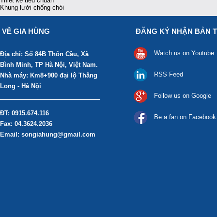
Thiết kế tiêu chuẩn
Khung lưới chống chói
VỀ GIA HÙNG
ĐĂNG KÝ NHẬN BẢN T
Watch us on Youtube
Địa chỉ: Số 84B Thôn Cầu, Xã
Bình Minh, TP Hà Nội, Việt Nam.
RSS Feed
Nhà máy: Km8+900 đại lộ Thăng
Long - Hà Nội
Follow us on Google
ĐT: 0915.674.116
Be a fan on Facebook
Fax: 04.3624.2036
Email: songiahung@gmail.com